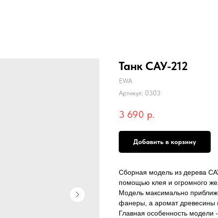
Танк САУ-212
EWA
Артикул:
0303
3 690
р.
Добавить в корзину
Сборная модель из дерева СА
помощью клея и огромного же
Модель максимально приближе
фанеры, а аромат древесины 
Главная особенность модели 