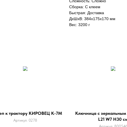
Сложность: Сложно
Сборка: С клеем
Быстрая: Доставка
ДxШxВ: 384x175x170 мм
Вес: 3200 г
еп к трактору КИРОВЕЦ К-7М
Ключница с зеркальным
L21 W7 H30 с
Артикул:
0278
Артикул:
80054