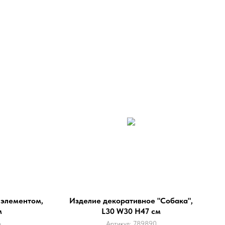
 элементом,
Изделие декоративное "Собака",
м
L30 W30 H47 см
6
Артикул:
789890