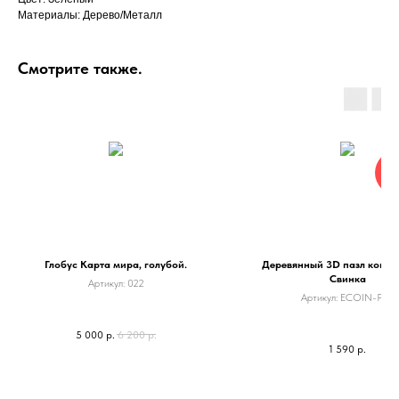
Материалы: Дерево/Металл
Смотрите также.
Но
Глобус Карта мира, голубой.
Деревянный 3D пазл копил
Свинка
Артикул:
022
Артикул:
ECOIN-PIG
5 000
р.
6 200
р.
1 590
р.