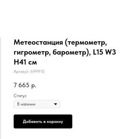
Метеостанция (термометр,
гигрометр, барометр), L15 W3
H41 см
Артикул:
699910
7 665
р.
Статус
Добавить в корзину