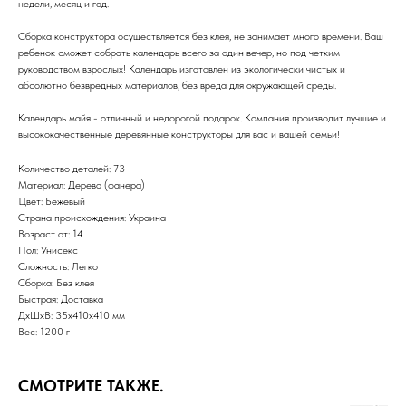
недели, месяц и год.
Сборка конструктора осуществляется без клея, не занимает много времени. Ваш
ребенок сможет собрать календарь всего за один вечер, но под четким
руководством взрослых! Календарь изготовлен из экологически чистых и
абсолютно безвредных материалов, без вреда для окружающей среды.
Календарь майя - отличный и недорогой подарок. Компания производит лучшие и
высококачественные деревянные конструкторы для вас и вашей семьи!
Количество деталей: 73
Материал: Дерево (фанера)
Цвет: Бежевый
Страна происхождения: Украина
Возраст от: 14
Пол: Унисекс
Сложность: Легко
Сборка: Без клея
Быстрая: Доставка
ДxШxВ: 35x410x410 мм
Вес: 1200 г
СМОТРИТЕ ТАКЖЕ.